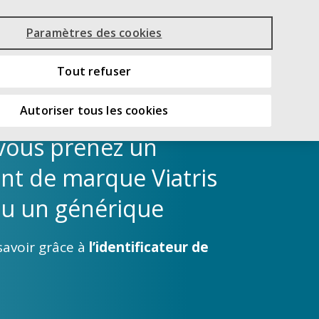
English
Paramètres des cookies
E
FOIRE
T
AUX QUESTIONS
INSCRIVEZ-VOUS ICI
Tout refuser
Autoriser tous les cookies
 vous prenez un
t de marque Viatris
ou un générique
e savoir grâce à
l’identificateur de