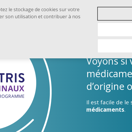
main
ptez le stockage de cookies sur votre
content
er son utilisation et contribuer à nos
IDENTIFICATEUR
ASSISTANC
ACCUEIL
DE MÉDICAMENTS
AU PAIEMEN
Voyons si
médicamen
d’origine 
Il est facile de l
médicaments
.